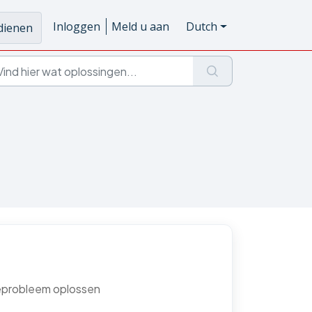
Inloggen
Meld u aan
Dutch
ndienen
eprobleem oplossen