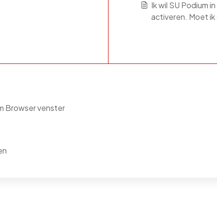
Ik wil SU Podium i
activeren. Moet ik
ium Browser venster
en